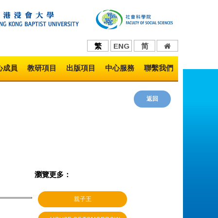
繁
ENG
简
心成員
教研項目
出版項目
中心服務
聯繫我們
返回
瀏覽更多：
親子王